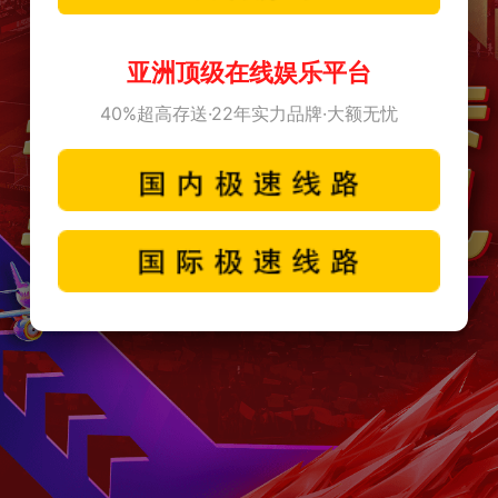
亚洲顶级在线娱乐平台
40%超高存送·22年实力品牌·大额无忧